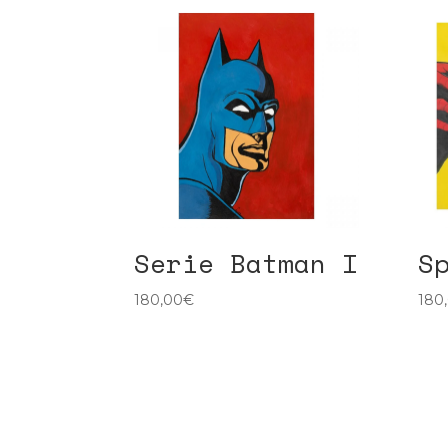
Serie Batman I
S
180,00
€
180