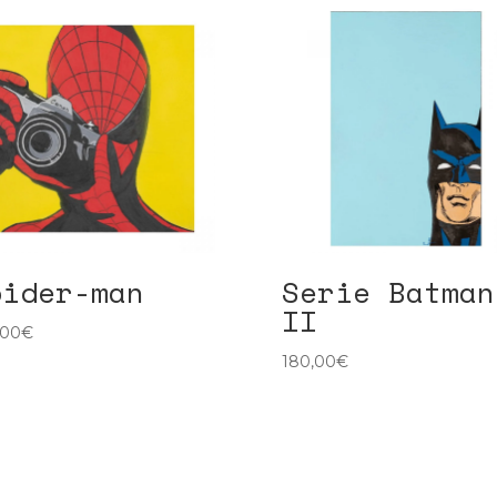
pider-man
Serie Batman
II
,00
€
180,00
€