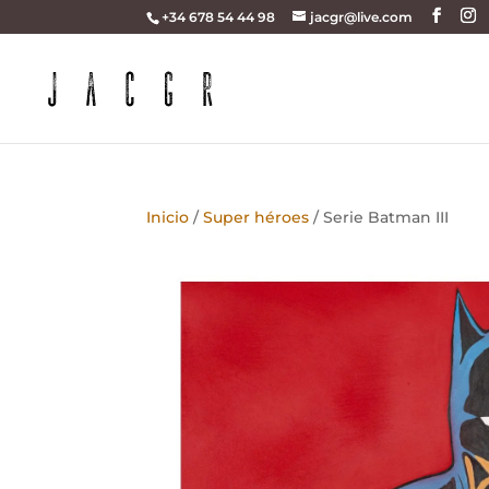
+34 678 54 44 98
jacgr@live.com
Inicio
/
Super héroes
/ Serie Batman III