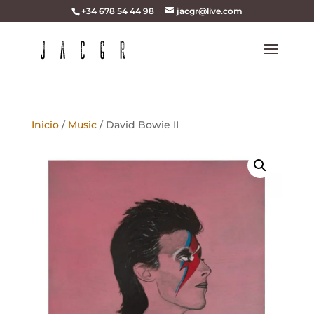
+34 678 54 44 98
jacgr@live.com
Inicio
/
Music
/ David Bowie II