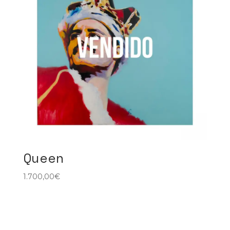
Queen
1.700,00
€