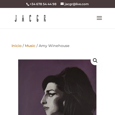
+34 678 54 44 98
jacgr@live.com
Inicio
/
Music
/ Amy Winehouse