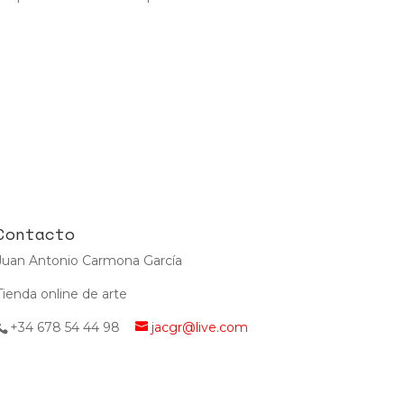
Contacto
Juan Antonio Carmona García
Tienda online de arte
+34 678 54 44 98
jacgr@live.com