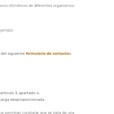
hivos ofimáticos de diferentes organismos
ejemplo:
s del siguiente
formulario de contacto
o
rtículo 3, apartado 4.
 carga desproporcionada.
 que permitan constatar que se trata de una